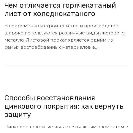
ц
и
Чем отличается горячекатаный
и
м
лист от холоднокатаного
и
о
м
В современном строительстве и производстве
у
широко используются различные виды листового
металла. Листовой прокат является одним из
самых востребованных материалов в…
Способы восстановления
цинкового покрытия: как вернуть
защиту
Цинковое покрытие является важным элементом в