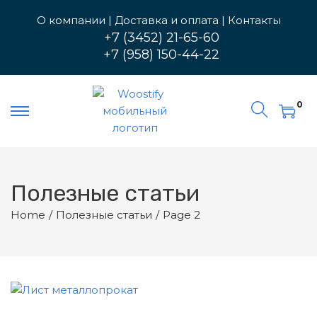
О компании
|
Доставка и оплата
|
Контакты
+7 (3452) 21-65-60
+7 (958) 150-44-22
П
П
е
е
0
р
р
е
е
й
й
т
т
и
и
Полезные статьи
к
к
Home
/
Полезные статьи
/
Page 2
н
с
а
о
в
д
и
е
г
р
а
ж