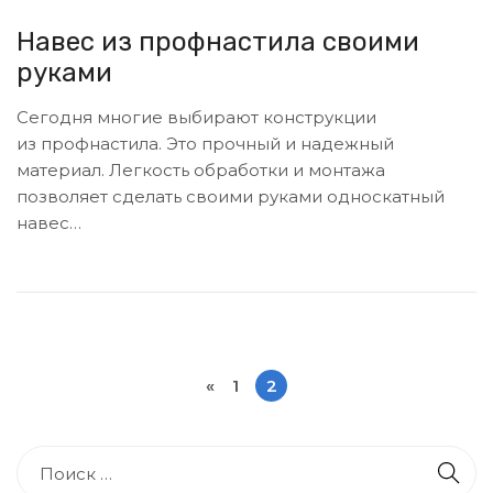
Навес из профнастила своими
руками
Сегодня многие выбирают конструкции
из профнастила. Это прочный и надежный
материал. Легкость обработки и монтажа
позволяет сделать своими руками односкатный
навес…
«
1
2
П
а
Н
г
а