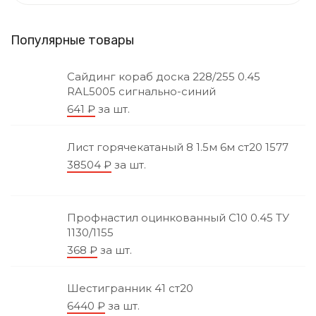
й
и
т
Популярные товары
н
и
:
а
Сайдинг кораб доска 228/255 0.45
RAL5005 сигнально-синий
ц
641
₽
за шт.
и
Лист горячекатаный 8 1.5м 6м ст20 1577
я
38504
₽
за шт.
з
а
Профнастил оцинкованный С10 0.45 ТУ
1130/1155
п
368
₽
за шт.
и
с
Шестигранник 41 ст20
6440
₽
за шт.