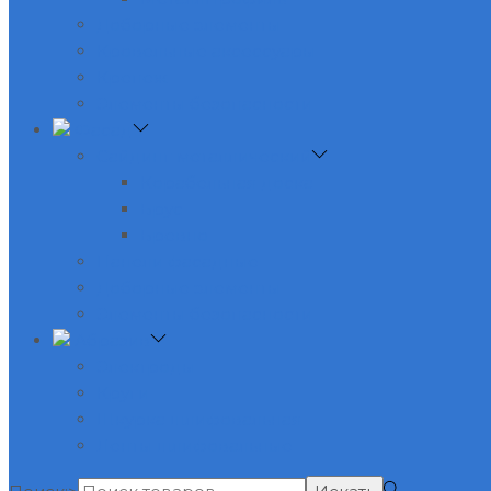
Доборные элементы
Кровельные аксессуары
Крепеж
Элементы безопасности
Фасад
Сайдинг металлический
Корабельная доска
Брус
Бревно
Панели фасадные
Доборные элементы
Элементы безопасности
Абразив
Электроды
Круги
Шкурка шлифовальная
Ленты шлифовальные