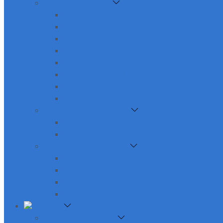
Листовой прокат
Лист Х/К
Лист Г/К
Лист НЛГ
Лист ОЦ
Лист рифленый
Лист нержавеющий
Лист ПВЛ
Лист полимер
Изделия из арматуры
Сетка кладочная
Сетка арматурная
Лента металлическая
Полоса
Лента ОЦ
Лента Х/К
Лента нержавеющая
Кровля
Металлочерепица