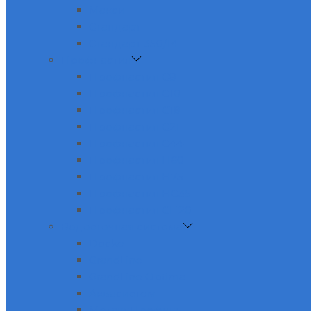
Макси
Стандарт
Стандарт 350/14
Профнастил
Профнастил С8
Профнастил С10
Профнастил С18
Профнастил С21
Профнастил С44
Профнастил Н60
Профнастил Н75
Профнастил НС35
Профнастил СП20
Водосточная система
Docke
GrandLine
GrandLine Optima
Аквасистем
МеталлПрофиль