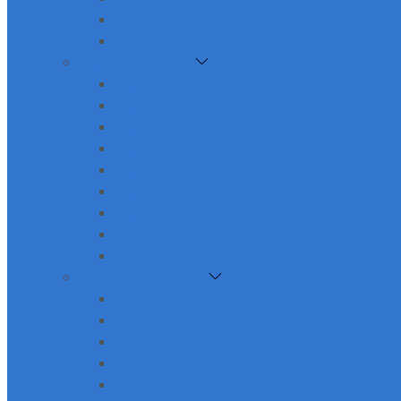
Шестигранник
Круг нержавеющий
Трубный прокат
Труба профильная
Труба Б/Ш
Труба ВГП
Труба ОЦ
Труба Х/Д
Труба Э/С
Труба нержавеющая
Отводы стальные
Переходы стальные
Фасонный прокат
Балка
Уголок
Уголок гнутый
Швеллер
Швеллер гнутый