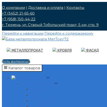
О компании
|
Доставка и оплата
|
Контакты
+7 (3452) 21-65-60
+7 (958) 150-44-22
г. Тюмень, ул. Cтарый Тобольский тракт, 5 км, стр. 9
Перейти к навигации
Перейти к содержимому
МЕТАЛЛОПРОКАТ
КРОВЛЯ
ФАСАД
Есть вопросы?
Каталог товаров
Металлопрокат
Сортовой прокат
Арматура
Круг
Проволока
Квадрат