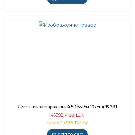
Лист низколегированный 5 1.5м 6м 10хснд 19281
за шт.
46392
₽
123287 ₽ за тонну
Add to cart