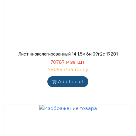
Лист низколегированный 14 1.5м 6м 09г2с 19281
за шт.
70787
₽
79055 ₽ за тонну
Add to cart