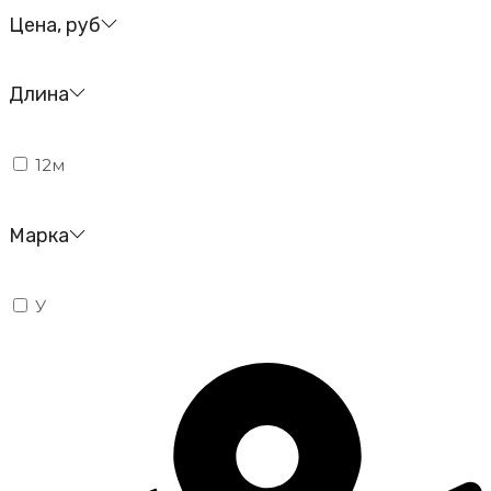
Цена, руб
Длина
12м
Марка
У