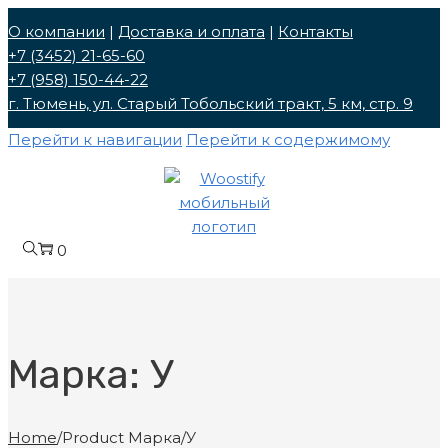
О компании
|
Доставка и оплата
|
Контакты
+7 (3452) 21-65-60
+7 (958) 150-44-22
г. Тюмень, ул. Cтарый Тобольский тракт, 5 км, стр. 9
Перейти к навигации
Перейти к содержимому
0
Марка:
У
Home
/
Product Марка
/
У