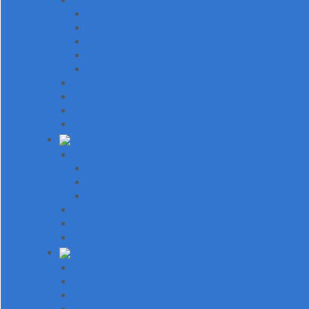
Водосточная система
Docke
GrandLine
GrandLine Optima
Аквасистем
МеталлПрофиль
Доборные элементы
Кровельные аксессуары
Крепеж
Элементы безопасности
Фасад
Сайдинг металлический
Корабельная доска
Брус
Бревно
Панели фасадные
Доборные элементы
Элементы безопасности
Абразив
Электроды
Круги
Шкурка шлифовальная