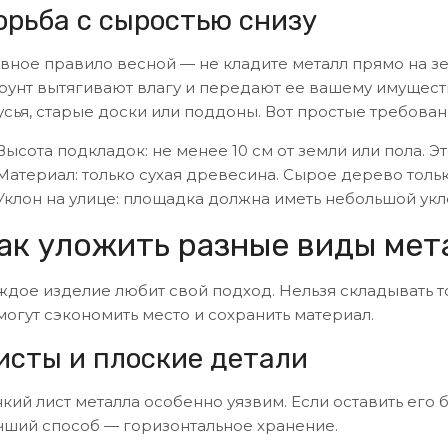
орьба с сыростью снизу
авное правило весной — не кладите металл прямо на з
грунт вытягивают влагу и передают ее вашему имущест
усья, старые доски или поддоны. Вот простые требовани
Высота подкладок: не менее 10 см от земли или пола. Э
Материал: только сухая древесина. Сырое дерево тольк
Уклон на улице: площадка должна иметь небольшой укло
ак уложить разные виды мет
ждое изделие любит свой подход. Нельзя складывать т
могут сэкономить место и сохранить материал.
исты и плоские детали
нкий лист металла особенно уязвим. Если оставить его 
чший способ — горизонтальное хранение.