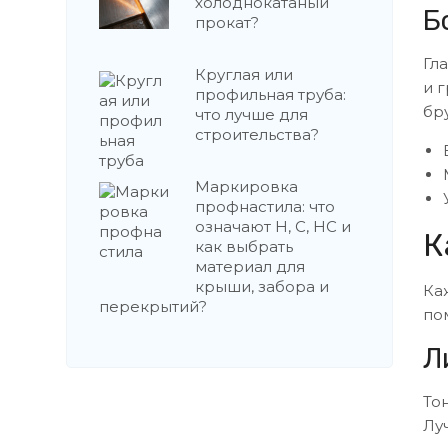
холоднокатаный
Б
прокат?
Гл
Круглая или
и 
профильная труба:
бр
что лучше для
строительства?
Маркировка
профнастила: что
означают Н, С, НС и
К
как выбрать
материал для
крыши, забора и
Ка
перекрытий?
по
Л
То
Лу