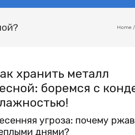
ной?
Home
/
ак хранить металл
есной: боремся с конд
лажностью!
есенняя угроза: почему ржа
еплыми днями?