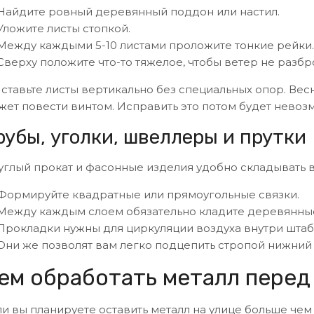
Найдите ровный деревянный поддон или настил.
Уложите листы стопкой.
Между каждыми 5-10 листами проложите тонкие рейки.
Сверху положите что-то тяжелое, чтобы ветер не разбр
 ставьте листы вертикально без специальных опор. Ве
жет повести винтом. Исправить это потом будет невоз
рубы, уголки, швеллеры и прутки
углый прокат и фасонные изделия удобно складывать в 
Формируйте квадратные или прямоугольные связки.
Между каждым слоем обязательно кладите деревянные 
Прокладки нужны для циркуляции воздуха внутри штаб
Они же позволят вам легко подцепить стропой нижний 
ем обработать металл перед
ли вы планируете оставить металл на улице больше чем