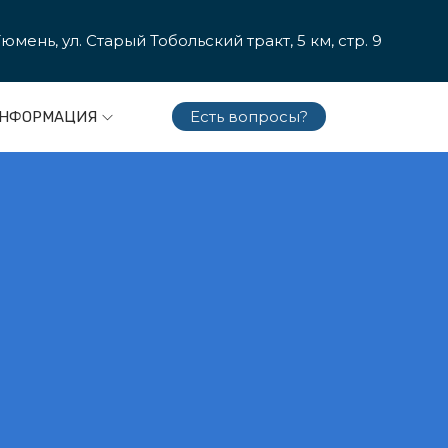
 Тюмень, ул. Cтарый Тобольский тракт, 5 км, стр. 9
Есть вопросы?
НФО
РМАЦИЯ