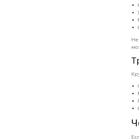
Не
мо
Т
Кр
Ч
Ес