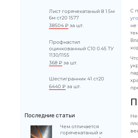
С 
Лист горячекатаный 8 1.5м
6м ст20 1577
уг
38504
₽
за шт.
не
те
Вл
Профнастил
ко
оцинкованный С10 0.45 ТУ
1130/1155
Чт
368
₽
за шт.
ук
па
Шестигранник 41 ст20
хр
6440
₽
за шт.
пр
П
Последние статьи
Не
пл
Чем отличается
ве
горячекатаный и