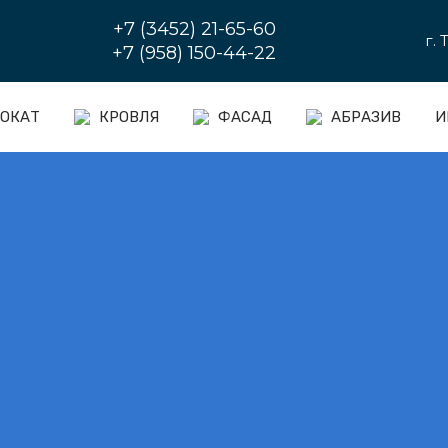
+7 (3452) 21-65-60
г.
+7 (958) 150-44-22
ОКАТ
КРОВЛЯ
ФАСАД
АБРАЗИВ
И