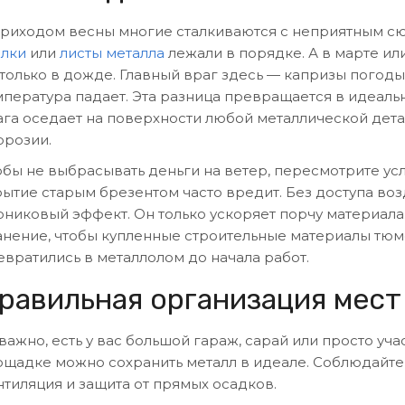
приходом весны многие сталкиваются с неприятным с
олки
или
листы металла
лежали в порядке. А в марте ил
 только в дожде. Главный враг здесь — капризы погоды
мпература падает. Эта разница превращается в идеаль
ага оседает на поверхности любой металлической дет
ррозии.
обы не выбрасывать деньги на ветер, пересмотрите ус
рытие старым брезентом часто вредит. Без доступа воз
рниковый эффект. Он только ускоряет порчу материала
анение, чтобы купленные строительные материалы тюме
евратились в металлолом до начала работ.
равильная организация мест
важно, есть у вас большой гараж, сарай или просто уч
ощадке можно сохранить металл в идеале. Соблюдайте 
нтиляция и защита от прямых осадков.