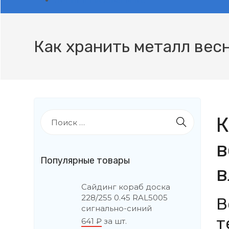
Ленты шлифовальные
Как хранить металл вес
Н
К
а
й
в
т
Популярные товары
и
в
:
Сайдинг кораб доска
228/255 0.45 RAL5005
В
сигнально-синий
т
641
₽
за шт.