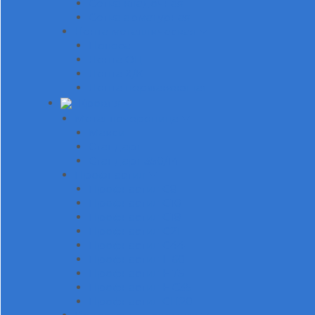
Сетка кладочная
Сетка арматурная
Лента металлическая
Полоса
Лента ОЦ
Лента Х/К
Лента нержавеющая
Кровля
Металлочерепица
Макси
Стандарт
Стандарт 350/14
Профнастил
Профнастил С8
Профнастил С10
Профнастил С18
Профнастил С21
Профнастил С44
Профнастил Н60
Профнастил Н75
Профнастил НС35
Профнастил СП20