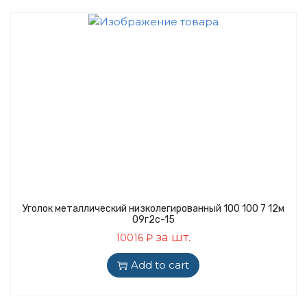
ц
и
и
м
и
о
м
у
Уголок металлический низколегированный 100 100 7 12м
09г2с-15
за шт.
10016
₽
Add to cart