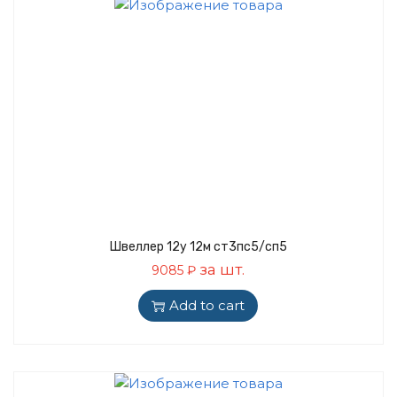
Швеллер 12у 12м ст3пс5/сп5
за шт.
9085
₽
Add to cart