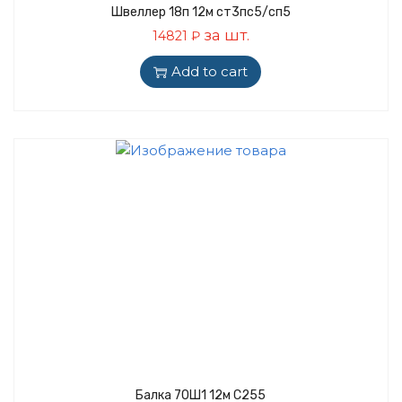
Швеллер 18п 12м ст3пс5/сп5
за шт.
14821
₽
Add to cart
Балка 70Ш1 12м С255