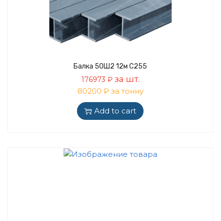
Балка 50Ш2 12м С255
за шт.
176973
₽
80200 ₽ за тонну
Add to cart