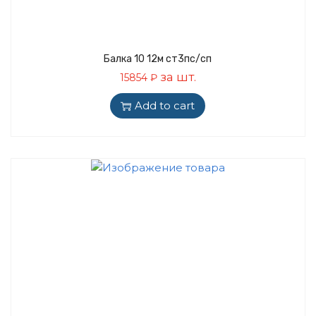
Балка 10 12м ст3пс/сп
за шт.
15854
₽
Add to cart