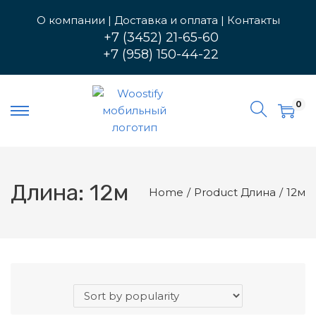
О компании
|
Доставка и оплата
|
Контакты
+7 (3452) 21-65-60
+7 (958) 150-44-22
П
П
е
е
0
р
р
е
е
й
й
т
т
и
и
Длина:
12м
Home
/
Product Длина
/
12м
к
к
н
с
а
о
в
д
и
е
г
р
а
ж