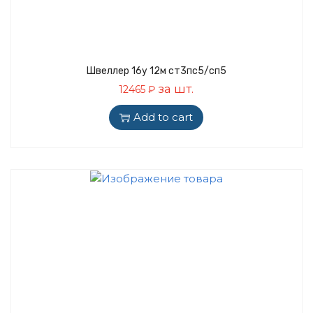
Швеллер 16у 12м ст3пс5/сп5
за шт.
12465
₽
Add to cart