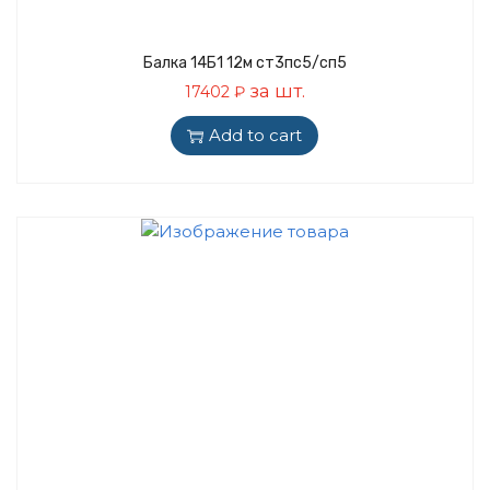
Балка 14Б1 12м ст3пс5/сп5
за шт.
17402
₽
Add to cart