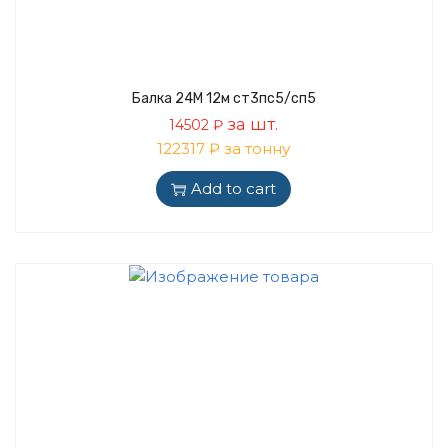
Балка 24М 12м ст3пс5/сп5
за шт.
14502
₽
122317 ₽ за тонну
Add to cart