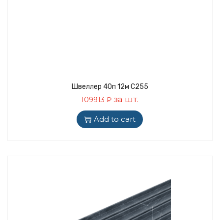
Швеллер 40п 12м С255
за шт.
109913
₽
Add to cart