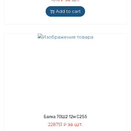
Add to cart
Балка 70Ш2 12м С255
за шт.
228751
₽