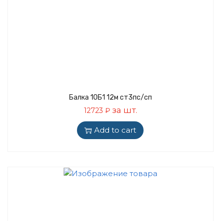
Балка 10Б1 12м ст3пс/сп
за шт.
12723
₽
Add to cart