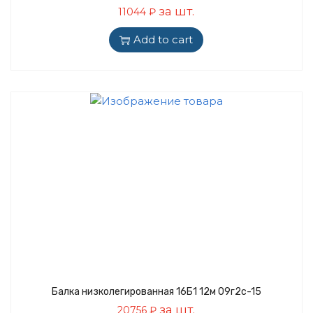
за шт.
11044
₽
Add to cart
Балка низколегированная 16Б1 12м 09г2с-15
за шт.
20756
₽