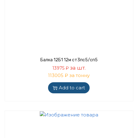
Балка 12Б1 12м ст3пс5/сп5
за шт.
13975
₽
113005 ₽ за тонну
Add to cart