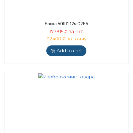
Балка 60Ш1 12м С255
за шт.
177815
₽
92400 ₽ за тонну
Add to cart