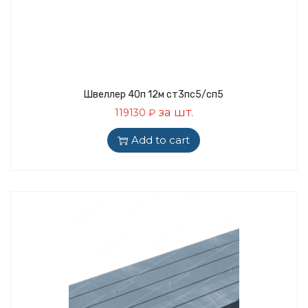
Швеллер 40п 12м ст3пс5/сп5
за шт.
119130
₽
Add to cart