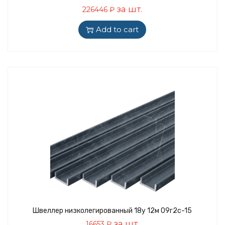
за шт.
226446
₽
Add to cart
Швеллер низколегированный 18у 12м 09г2с-15
за шт.
16653
₽