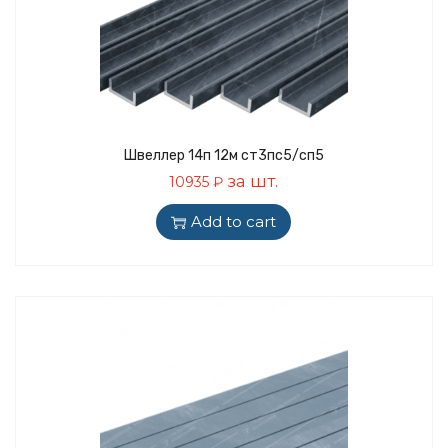
Швеллер 14п 12м ст3пс5/сп5
за шт.
10935
₽
Add to cart